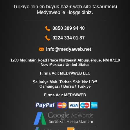
Türkiye 'nin en büyük hazır web site tasarımcısı
Medyaweb 'e Hoşgeldiniz.
0850 309 94 40
0224 334 01 87
info@medyaweb.net
1209 Mountain Road Place Northeast Albuquerque, NM 87110
New Mexico / United States
Firma Adı: MEDYAWEB LLC
Selimiye Mah. Tarhan Sok. No:1 D:5
Osmangazi / Bursa / Türkiye
Firma Adı: MEDYAWEB