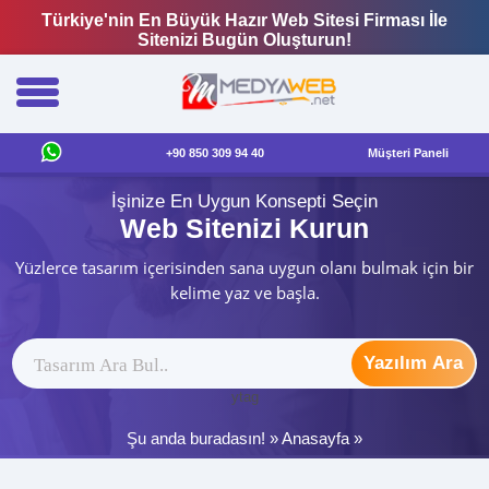
Türkiye'nin En Büyük Hazır Web Sitesi Firması İle
Sitenizi Bugün Oluşturun!
+90 850 309 94 40
Müşteri Paneli
İşinize En Uygun Konsepti Seçin
Web Sitenizi Kurun
Yüzlerce tasarım içerisinden sana uygun olanı bulmak için bir
kelime yaz ve başla.
Yazılım Ara
ytag
Şu anda buradasın! »
Anasayfa
»