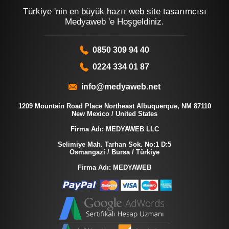
Türkiye 'nin en büyük hazır web site tasarımcısı
Medyaweb 'e Hoşgeldiniz.
0850 309 94 40
0224 334 01 87
info@medyaweb.net
1209 Mountain Road Place Northeast Albuquerque, NM 87110
New Mexico / United States
Firma Adı: MEDYAWEB LLC
Selimiye Mah. Tarhan Sok. No:1 D:5
Osmangazi / Bursa / Türkiye
Firma Adı: MEDYAWEB