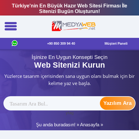
Türkiye'nin En Büyük Hazır Web Sitesi Firması İle
Sitenizi Bugün Oluşturun!
+90 850 309 94 40
Müşteri Paneli
İşinize En Uygun Konsepti Seçin
Web Sitenizi Kurun
Yüzlerce tasarım içerisinden sana uygun olanı bulmak için bir
kelime yaz ve başla.
Yazılım Ara
ytag
Şu anda buradasın! »
Anasayfa
»