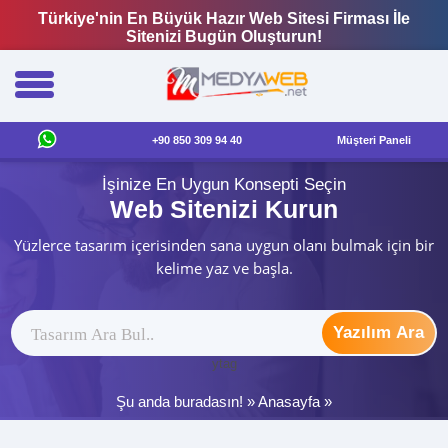
Türkiye'nin En Büyük Hazır Web Sitesi Firması İle
Sitenizi Bugün Oluşturun!
+90 850 309 94 40
Müşteri Paneli
İşinize En Uygun Konsepti Seçin
Web Sitenizi Kurun
Yüzlerce tasarım içerisinden sana uygun olanı bulmak için bir
kelime yaz ve başla.
Yazılım Ara
ytag
Şu anda buradasın! »
Anasayfa
»