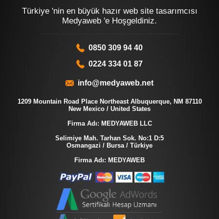
Türkiye 'nin en büyük hazır web site tasarımcısı
Medyaweb 'e Hoşgeldiniz.
0850 309 94 40
0224 334 01 87
info@medyaweb.net
1209 Mountain Road Place Northeast Albuquerque, NM 87110
New Mexico / United States
Firma Adı: MEDYAWEB LLC
Selimiye Mah. Tarhan Sok. No:1 D:5
Osmangazi / Bursa / Türkiye
Firma Adı: MEDYAWEB