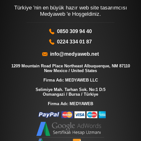
Türkiye 'nin en büyük hazır web site tasarımcısı
Medyaweb 'e Hoşgeldiniz.
0850 309 94 40
0224 334 01 87
info@medyaweb.net
1209 Mountain Road Place Northeast Albuquerque, NM 87110
New Mexico / United States
Firma Adı: MEDYAWEB LLC
Selimiye Mah. Tarhan Sok. No:1 D:5
Osmangazi / Bursa / Türkiye
Firma Adı: MEDYAWEB