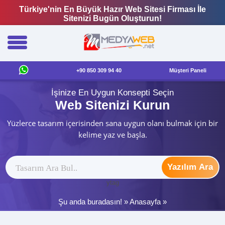
Türkiye'nin En Büyük Hazır Web Sitesi Firması İle
Sitenizi Bugün Oluşturun!
+90 850 309 94 40
Müşteri Paneli
İşinize En Uygun Konsepti Seçin
Web Sitenizi Kurun
Yüzlerce tasarım içerisinden sana uygun olanı bulmak için bir
kelime yaz ve başla.
Yazılım Ara
ytag
Şu anda buradasın! »
Anasayfa
»