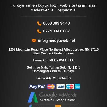
Türkiye 'nin en büyük hazır web site tasarımcısı
Medyaweb 'e Hoşgeldiniz.
0850 309 94 40
0224 334 01 87
info@medyaweb.net
1209 Mountain Road Place Northeast Albuquerque, NM 87110
New Mexico / United States
Firma Adı: MEDYAWEB LLC
Selimiye Mah. Tarhan Sok. No:1 D:5
Osmangazi / Bursa / Türkiye
Firma Adı: MEDYAWEB