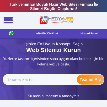
Türkiye'nin En Büyük Hazır Web Sitesi Firması İle
Sitenizi Bugün Oluşturun!
+90 850 309 94 40
Müşteri Paneli
İşinize En Uygun Konsepti Seçin
Web Sitenizi Kurun
Yüzlerce tasarım içerisinden sana uygun olanı bulmak için bir
kelime yaz ve başla.
Yazılım Ara
ytag
Şu anda buradasın! »
Anasayfa
»