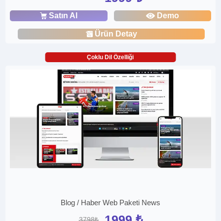
Satın Al
Demo
Ürün Detay
Çoklu Dil Özelliği
Blog / Haber Web Paketi News
1999 ₺
3798₺