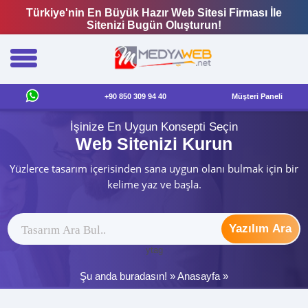
Türkiye'nin En Büyük Hazır Web Sitesi Firması İle
Sitenizi Bugün Oluşturun!
+90 850 309 94 40
Müşteri Paneli
İşinize En Uygun Konsepti Seçin
Web Sitenizi Kurun
Yüzlerce tasarım içerisinden sana uygun olanı bulmak için bir
kelime yaz ve başla.
Yazılım Ara
ytag
Şu anda buradasın! »
Anasayfa
»