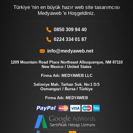
Türkiye 'nin en büyük hazır web site tasarımcısı
Medyaweb 'e Hoşgeldiniz.
0850 309 94 40
0224 334 01 87
info@medyaweb.net
1209 Mountain Road Place Northeast Albuquerque, NM 87110
New Mexico / United States
Firma Adı: MEDYAWEB LLC
Selimiye Mah. Tarhan Sok. No:1 D:5
Osmangazi / Bursa / Türkiye
Firma Adı: MEDYAWEB