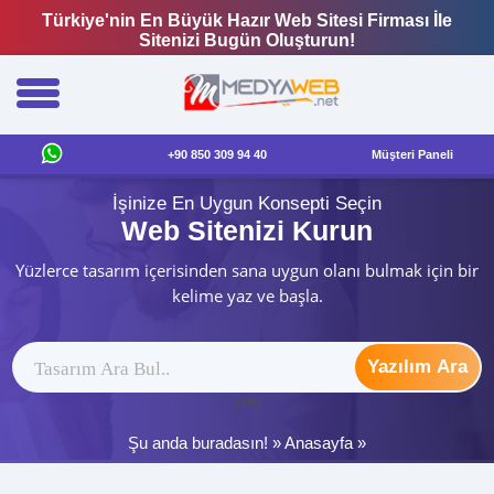
Türkiye'nin En Büyük Hazır Web Sitesi Firması İle
Sitenizi Bugün Oluşturun!
+90 850 309 94 40
Müşteri Paneli
İşinize En Uygun Konsepti Seçin
Web Sitenizi Kurun
Yüzlerce tasarım içerisinden sana uygun olanı bulmak için bir
kelime yaz ve başla.
Yazılım Ara
ytag
Şu anda buradasın! »
Anasayfa
»