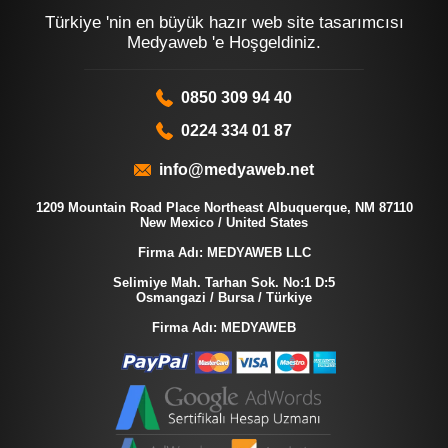
Türkiye 'nin en büyük hazır web site tasarımcısı
Medyaweb 'e Hoşgeldiniz.
0850 309 94 40
0224 334 01 87
info@medyaweb.net
1209 Mountain Road Place Northeast Albuquerque, NM 87110
New Mexico / United States
Firma Adı: MEDYAWEB LLC
Selimiye Mah. Tarhan Sok. No:1 D:5
Osmangazi / Bursa / Türkiye
Firma Adı: MEDYAWEB