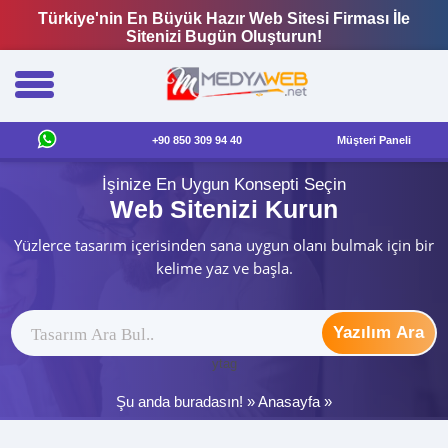
Türkiye'nin En Büyük Hazır Web Sitesi Firması İle
Sitenizi Bugün Oluşturun!
+90 850 309 94 40
Müşteri Paneli
İşinize En Uygun Konsepti Seçin
Web Sitenizi Kurun
Yüzlerce tasarım içerisinden sana uygun olanı bulmak için bir
kelime yaz ve başla.
Yazılım Ara
ytag
Şu anda buradasın! »
Anasayfa
»