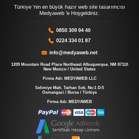
Türkiye 'nin en büyük hazır web site tasarımcısı
Medyaweb 'e Hoşgeldiniz.
0850 309 94 40
0224 334 01 87
info@medyaweb.net
1209 Mountain Road Place Northeast Albuquerque, NM 87110
New Mexico / United States
Firma Adı: MEDYAWEB LLC
Selimiye Mah. Tarhan Sok. No:1 D:5
Osmangazi / Bursa / Türkiye
Firma Adı: MEDYAWEB