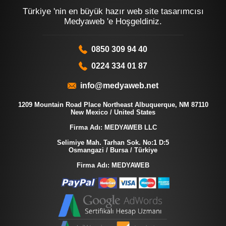
Türkiye 'nin en büyük hazır web site tasarımcısı
Medyaweb 'e Hoşgeldiniz.
0850 309 94 40
0224 334 01 87
info@medyaweb.net
1209 Mountain Road Place Northeast Albuquerque, NM 87110
New Mexico / United States
Firma Adı: MEDYAWEB LLC
Selimiye Mah. Tarhan Sok. No:1 D:5
Osmangazi / Bursa / Türkiye
Firma Adı: MEDYAWEB