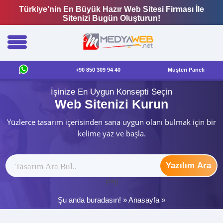
Türkiye'nin En Büyük Hazır Web Sitesi Firması İle
Sitenizi Bugün Oluşturun!
+90 850 309 94 40
Müşteri Paneli
İşinize En Uygun Konsepti Seçin
Web Sitenizi Kurun
Yüzlerce tasarım içerisinden sana uygun olanı bulmak için bir
kelime yaz ve başla.
Yazılım Ara
ytag
Şu anda buradasın! »
Anasayfa
»