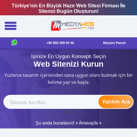
Türkiye'nin En Büyük Hazır Web Sitesi Firması İle
Sitenizi Bugün Oluşturun!
+90 850 309 94 40
Müşteri Paneli
İşinize En Uygun Konsepti Seçin
Web Sitenizi Kurun
Yüzlerce tasarım içerisinden sana uygun olanı bulmak için bir
kelime yaz ve başla.
Yazılım Ara
ytag
Şu anda buradasın! »
Anasayfa
»