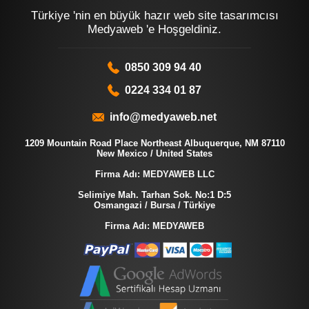
Türkiye 'nin en büyük hazır web site tasarımcısı
Medyaweb 'e Hoşgeldiniz.
0850 309 94 40
0224 334 01 87
info@medyaweb.net
1209 Mountain Road Place Northeast Albuquerque, NM 87110
New Mexico / United States
Firma Adı: MEDYAWEB LLC
Selimiye Mah. Tarhan Sok. No:1 D:5
Osmangazi / Bursa / Türkiye
Firma Adı: MEDYAWEB