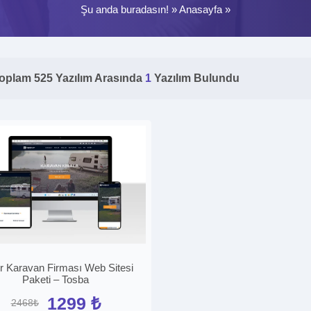
Şu anda buradasın! »
Anasayfa
»
oplam 525 Yazılım Arasında
1
Yazılım Bulundu
r Karavan Firması Web Sitesi
Paketi – Tosba
1299 ₺
2468₺