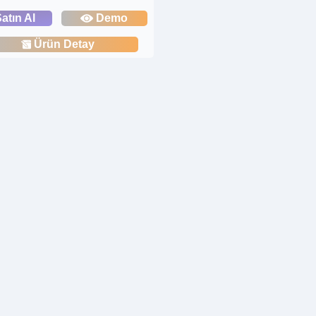
atın Al
Demo
Ürün Detay