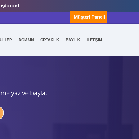
luşturun!
Müşteri Paneli
ÜLLER
DOMAİN
ORTAKLIK
BAYİLİK
İLETİŞİM
ime yaz ve başla.