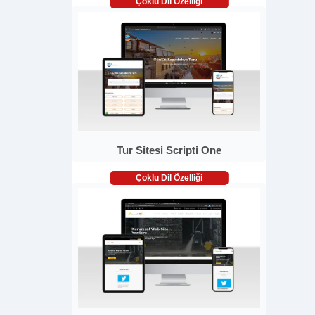
Çoklu Dil Özelliği
Tur Sitesi Scripti One
Çoklu Dil Özelliği