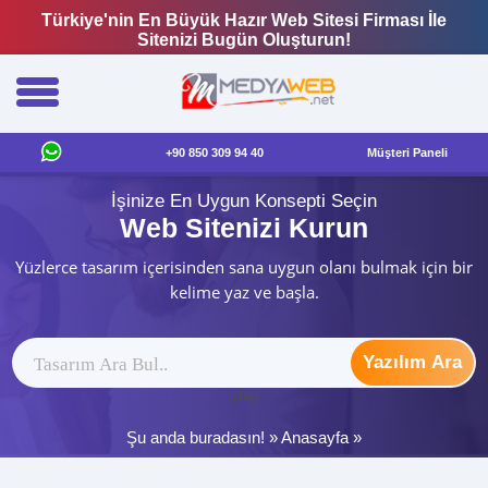
Türkiye'nin En Büyük Hazır Web Sitesi Firması İle
Sitenizi Bugün Oluşturun!
+90 850 309 94 40
Müşteri Paneli
İşinize En Uygun Konsepti Seçin
Web Sitenizi Kurun
Yüzlerce tasarım içerisinden sana uygun olanı bulmak için bir
kelime yaz ve başla.
Yazılım Ara
ytag
Şu anda buradasın! »
Anasayfa
»