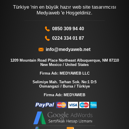
Türkiye 'nin en büyük hazır web site tasarımcısı
Medyaweb 'e Hoşgeldiniz.
0850 309 94 40
0224 334 01 87
info@medyaweb.net
1209 Mountain Road Place Northeast Albuquerque, NM 87110
New Mexico / United States
Firma Adı: MEDYAWEB LLC
Selimiye Mah. Tarhan Sok. No:1 D:5
Osmangazi / Bursa / Türkiye
Firma Adı: MEDYAWEB