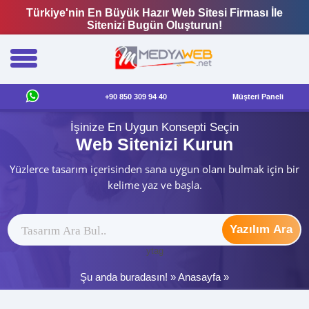
Türkiye'nin En Büyük Hazır Web Sitesi Firması İle
Sitenizi Bugün Oluşturun!
+90 850 309 94 40
Müşteri Paneli
İşinize En Uygun Konsepti Seçin
Web Sitenizi Kurun
Yüzlerce tasarım içerisinden sana uygun olanı bulmak için bir
kelime yaz ve başla.
Yazılım Ara
ytag
Şu anda buradasın! »
Anasayfa
»