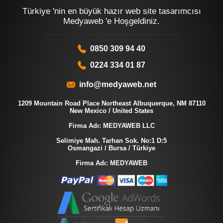
Türkiye 'nin en büyük hazır web site tasarımcısı
Medyaweb 'e Hoşgeldiniz.
0850 309 94 40
0224 334 01 87
info@medyaweb.net
1209 Mountain Road Place Northeast Albuquerque, NM 87110
New Mexico / United States
Firma Adı: MEDYAWEB LLC
Selimiye Mah. Tarhan Sok. No:1 D:5
Osmangazi / Bursa / Türkiye
Firma Adı: MEDYAWEB