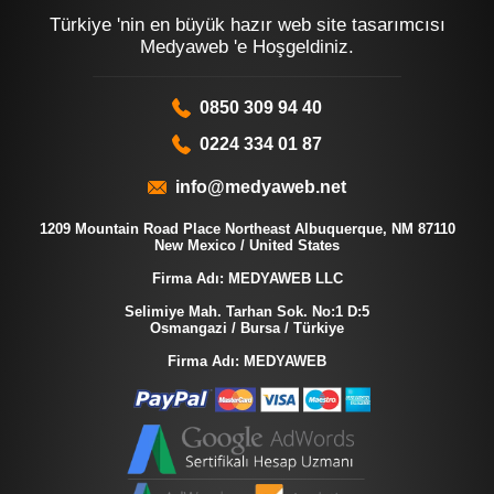
Türkiye 'nin en büyük hazır web site tasarımcısı
Medyaweb 'e Hoşgeldiniz.
0850 309 94 40
0224 334 01 87
info@medyaweb.net
1209 Mountain Road Place Northeast Albuquerque, NM 87110
New Mexico / United States
Firma Adı: MEDYAWEB LLC
Selimiye Mah. Tarhan Sok. No:1 D:5
Osmangazi / Bursa / Türkiye
Firma Adı: MEDYAWEB