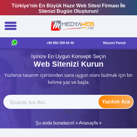
Türkiye'nin En Büyük Hazır Web Sitesi Firması İle
Sitenizi Bugün Oluşturun!
+90 850 309 94 40
Müşteri Paneli
İşinize En Uygun Konsepti Seçin
Web Sitenizi Kurun
Yüzlerce tasarım içerisinden sana uygun olanı bulmak için bir
kelime yaz ve başla.
Yazılım Ara
ytag
Şu anda buradasın! »
Anasayfa
»