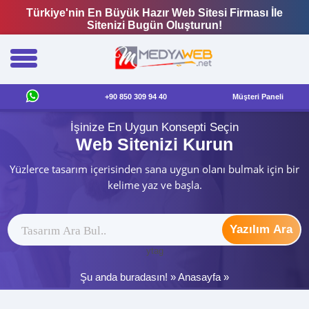
Türkiye'nin En Büyük Hazır Web Sitesi Firması İle
Sitenizi Bugün Oluşturun!
+90 850 309 94 40
Müşteri Paneli
İşinize En Uygun Konsepti Seçin
Web Sitenizi Kurun
Yüzlerce tasarım içerisinden sana uygun olanı bulmak için bir
kelime yaz ve başla.
Yazılım Ara
ytag
Şu anda buradasın! »
Anasayfa
»