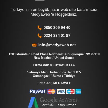
Türkiye 'nin en büyük hazır web site tasarımcısı
Medyaweb 'e Hoşgeldiniz.
0850 309 94 40
0224 334 01 87
info@medyaweb.net
1209 Mountain Road Place Northeast Albuquerque, NM 87110
New Mexico / United States
Firma Adı: MEDYAWEB LLC
Selimiye Mah. Tarhan Sok. No:1 D:5
Osmangazi / Bursa / Türkiye
Firma Adı: MEDYAWEB