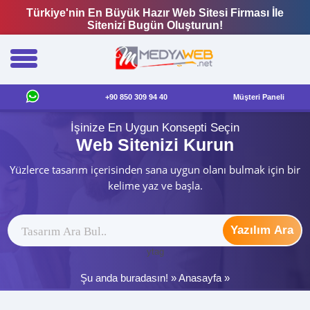
Türkiye'nin En Büyük Hazır Web Sitesi Firması İle
Sitenizi Bugün Oluşturun!
+90 850 309 94 40
Müşteri Paneli
İşinize En Uygun Konsepti Seçin
Web Sitenizi Kurun
Yüzlerce tasarım içerisinden sana uygun olanı bulmak için bir
kelime yaz ve başla.
Yazılım Ara
ytag
Şu anda buradasın! »
Anasayfa
»