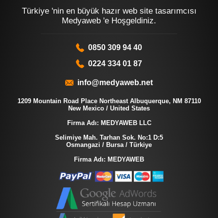
Türkiye 'nin en büyük hazır web site tasarımcısı
Medyaweb 'e Hoşgeldiniz.
0850 309 94 40
0224 334 01 87
info@medyaweb.net
1209 Mountain Road Place Northeast Albuquerque, NM 87110
New Mexico / United States
Firma Adı: MEDYAWEB LLC
Selimiye Mah. Tarhan Sok. No:1 D:5
Osmangazi / Bursa / Türkiye
Firma Adı: MEDYAWEB