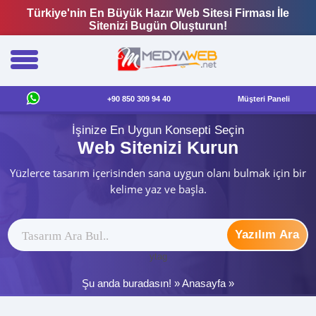
Türkiye'nin En Büyük Hazır Web Sitesi Firması İle
Sitenizi Bugün Oluşturun!
+90 850 309 94 40
Müşteri Paneli
İşinize En Uygun Konsepti Seçin
Web Sitenizi Kurun
Yüzlerce tasarım içerisinden sana uygun olanı bulmak için bir
kelime yaz ve başla.
Yazılım Ara
ytag
Şu anda buradasın! »
Anasayfa
»