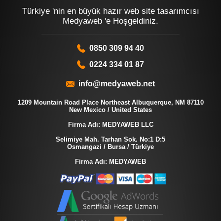
Türkiye 'nin en büyük hazır web site tasarımcısı
Medyaweb 'e Hoşgeldiniz.
0850 309 94 40
0224 334 01 87
info@medyaweb.net
1209 Mountain Road Place Northeast Albuquerque, NM 87110
New Mexico / United States
Firma Adı: MEDYAWEB LLC
Selimiye Mah. Tarhan Sok. No:1 D:5
Osmangazi / Bursa / Türkiye
Firma Adı: MEDYAWEB