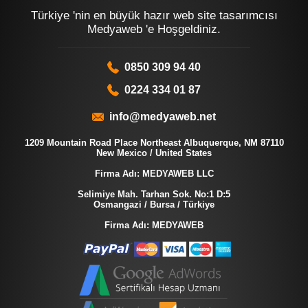
Türkiye 'nin en büyük hazır web site tasarımcısı
Medyaweb 'e Hoşgeldiniz.
0850 309 94 40
0224 334 01 87
info@medyaweb.net
1209 Mountain Road Place Northeast Albuquerque, NM 87110
New Mexico / United States
Firma Adı: MEDYAWEB LLC
Selimiye Mah. Tarhan Sok. No:1 D:5
Osmangazi / Bursa / Türkiye
Firma Adı: MEDYAWEB