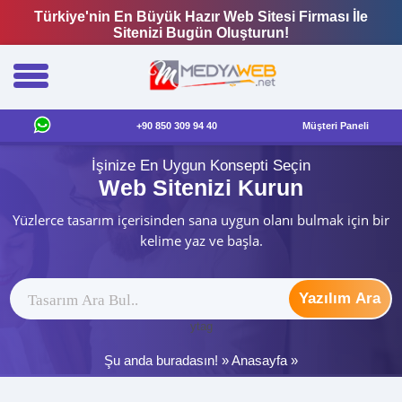
Türkiye'nin En Büyük Hazır Web Sitesi Firması İle
Sitenizi Bugün Oluşturun!
+90 850 309 94 40
Müşteri Paneli
İşinize En Uygun Konsepti Seçin
Web Sitenizi Kurun
Yüzlerce tasarım içerisinden sana uygun olanı bulmak için bir
kelime yaz ve başla.
Yazılım Ara
ytag
Şu anda buradasın! »
Anasayfa
»