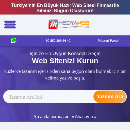
Türkiye'nin En Büyük Hazır Web Sitesi Firması İle
Sitenizi Bugün Oluşturun!
+90 850 309 94 40
Müşteri Paneli
İşinize En Uygun Konsepti Seçin
Web Sitenizi Kurun
Yüzlerce tasarım içerisinden sana uygun olanı bulmak için bir
kelime yaz ve başla.
Yazılım Ara
ytag
Şu anda buradasın! »
Anasayfa
»