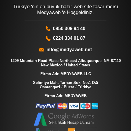
Türkiye 'nin en büyük hazır web site tasarımcısı
Medyaweb 'e Hoşgeldiniz.
0850 309 94 40
0224 334 01 87
info@medyaweb.net
1209 Mountain Road Place Northeast Albuquerque, NM 87110
New Mexico / United States
Firma Adı: MEDYAWEB LLC
Selimiye Mah. Tarhan Sok. No:1 D:5
Osmangazi / Bursa / Türkiye
Firma Adı: MEDYAWEB