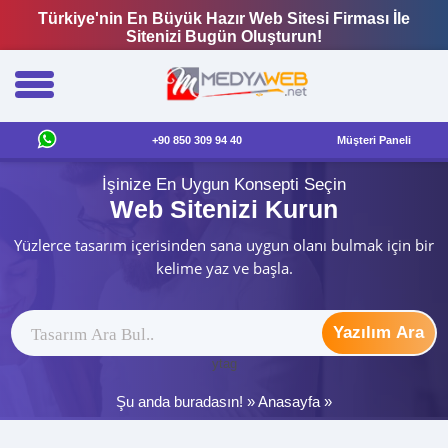
Türkiye'nin En Büyük Hazır Web Sitesi Firması İle
Sitenizi Bugün Oluşturun!
+90 850 309 94 40
Müşteri Paneli
İşinize En Uygun Konsepti Seçin
Web Sitenizi Kurun
Yüzlerce tasarım içerisinden sana uygun olanı bulmak için bir
kelime yaz ve başla.
Yazılım Ara
ytag
Şu anda buradasın! »
Anasayfa
»