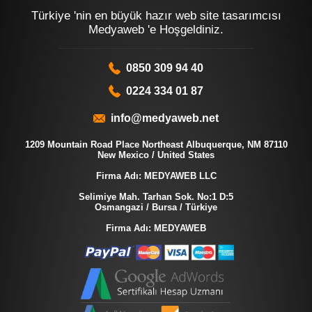
Türkiye 'nin en büyük hazır web site tasarımcısı
Medyaweb 'e Hoşgeldiniz.
0850 309 94 40
0224 334 01 87
info@medyaweb.net
1209 Mountain Road Place Northeast Albuquerque, NM 87110
New Mexico / United States
Firma Adı: MEDYAWEB LLC
Selimiye Mah. Tarhan Sok. No:1 D:5
Osmangazi / Bursa / Türkiye
Firma Adı: MEDYAWEB