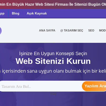
nin En Büyük Hazır Web Sitesi Firması İle Sitenizi Bugün O
app
Blog
Açık Kaynak
ANA SAYFA
@ TASARIM SEÇ
SEO
MOD
0
İşinize En Uygun Konsepti Seçin
Web Sitenizi Kurun
 içerisinden sana uygun olanı bulmak için bir kel
Yazılım Ara
ytag