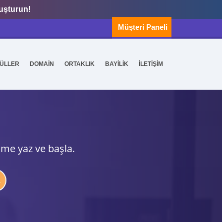
luşturun!
Müşteri Paneli
ÜLLER
DOMAİN
ORTAKLIK
BAYİLİK
İLETİŞİM
ime yaz ve başla.