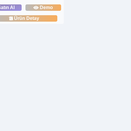
atın Al
Demo
Ürün Detay