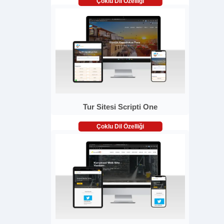
Çoklu Dil Özelliği
Tur Sitesi Scripti One
Çoklu Dil Özelliği