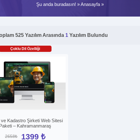
Şu anda buradasın! »
Anasayfa
»
oplam 525 Yazılım Arasında
1
Yazılım Bulundu
Çoklu Dil Özelliği
 ve Kadastro Şirketi Web Sitesi
Paketi – Kahramanmaraş
1399 ₺
2658₺