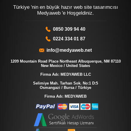
Türkiye 'nin en büyük hazır web site tasarımcısı
Medyaweb 'e Hoşgeldiniz.
0850 309 94 40
0224 334 01 87
info@medyaweb.net
1209 Mountain Road Place Northeast Albuquerque, NM 87110
New Mexico / United States
Firma Adı: MEDYAWEB LLC
Selimiye Mah. Tarhan Sok. No:1 D:5
Osmangazi / Bursa / Türkiye
Firma Adı: MEDYAWEB