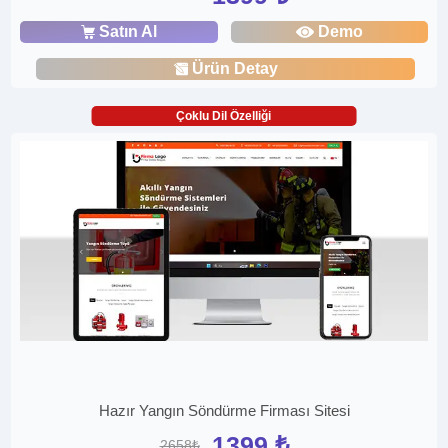
Satın Al
Demo
Ürün Detay
Çoklu Dil Özelliği
Hazır Yangın Söndürme Firması Sitesi
1399 ₺
2658₺