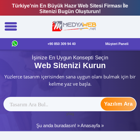
Türkiye'nin En Büyük Hazır Web Sitesi Firması İle
Sitenizi Bugün Oluşturun!
+90 850 309 94 40
Müşteri Paneli
İşinize En Uygun Konsepti Seçin
Web Sitenizi Kurun
Yüzlerce tasarım içerisinden sana uygun olanı bulmak için bir
kelime yaz ve başla.
Yazılım Ara
ytag
Şu anda buradasın! »
Anasayfa
»