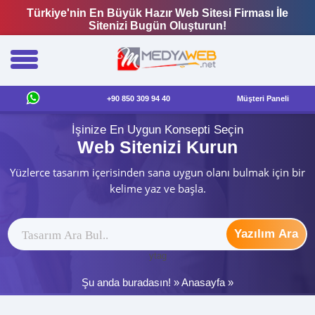
Türkiye'nin En Büyük Hazır Web Sitesi Firması İle
Sitenizi Bugün Oluşturun!
+90 850 309 94 40
Müşteri Paneli
İşinize En Uygun Konsepti Seçin
Web Sitenizi Kurun
Yüzlerce tasarım içerisinden sana uygun olanı bulmak için bir
kelime yaz ve başla.
Yazılım Ara
ytag
Şu anda buradasın! »
Anasayfa
»