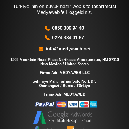
Türkiye 'nin en büyük hazır web site tasarımcısı
Medyaweb 'e Hoşgeldiniz.
0850 309 94 40
0224 334 01 87
info@medyaweb.net
1209 Mountain Road Place Northeast Albuquerque, NM 87110
New Mexico / United States
Firma Adı: MEDYAWEB LLC
Selimiye Mah. Tarhan Sok. No:1 D:5
Osmangazi / Bursa / Türkiye
Firma Adı: MEDYAWEB