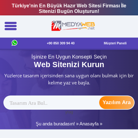
Türkiye'nin En Büyük Hazır Web Sitesi Firması İle
Sitenizi Bugün Oluşturun!
+90 850 309 94 40
Müşteri Paneli
İşinize En Uygun Konsepti Seçin
Web Sitenizi Kurun
Yüzlerce tasarım içerisinden sana uygun olanı bulmak için bir
kelime yaz ve başla.
Yazılım Ara
ytag
Şu anda buradasın! »
Anasayfa
»