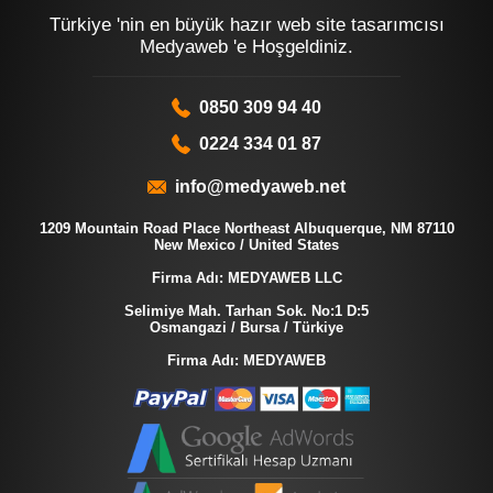
Türkiye 'nin en büyük hazır web site tasarımcısı
Medyaweb 'e Hoşgeldiniz.
0850 309 94 40
0224 334 01 87
info@medyaweb.net
1209 Mountain Road Place Northeast Albuquerque, NM 87110
New Mexico / United States
Firma Adı: MEDYAWEB LLC
Selimiye Mah. Tarhan Sok. No:1 D:5
Osmangazi / Bursa / Türkiye
Firma Adı: MEDYAWEB