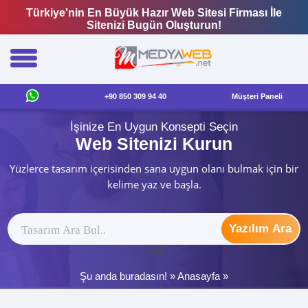
Türkiye'nin En Büyük Hazır Web Sitesi Firması İle
Sitenizi Bugün Oluşturun!
+90 850 309 94 40
Müşteri Paneli
İşinize En Uygun Konsepti Seçin
Web Sitenizi Kurun
Yüzlerce tasarım içerisinden sana uygun olanı bulmak için bir
kelime yaz ve başla.
Yazılım Ara
ytag
Şu anda buradasın! »
Anasayfa
»