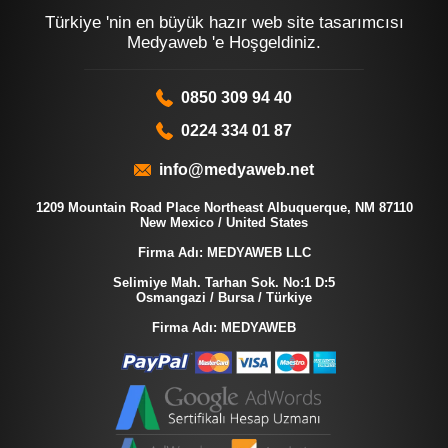
Türkiye 'nin en büyük hazır web site tasarımcısı
Medyaweb 'e Hoşgeldiniz.
0850 309 94 40
0224 334 01 87
info@medyaweb.net
1209 Mountain Road Place Northeast Albuquerque, NM 87110
New Mexico / United States
Firma Adı: MEDYAWEB LLC
Selimiye Mah. Tarhan Sok. No:1 D:5
Osmangazi / Bursa / Türkiye
Firma Adı: MEDYAWEB