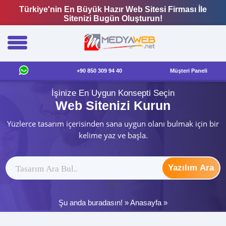
Türkiye'nin En Büyük Hazır Web Sitesi Firması İle
Sitenizi Bugün Oluşturun!
+90 850 309 94 40
Müşteri Paneli
İşinize En Uygun Konsepti Seçin
Web Sitenizi Kurun
Yüzlerce tasarım içerisinden sana uygun olanı bulmak için bir
kelime yaz ve başla.
Yazılım Ara
ytag
Şu anda buradasın! »
Anasayfa
»