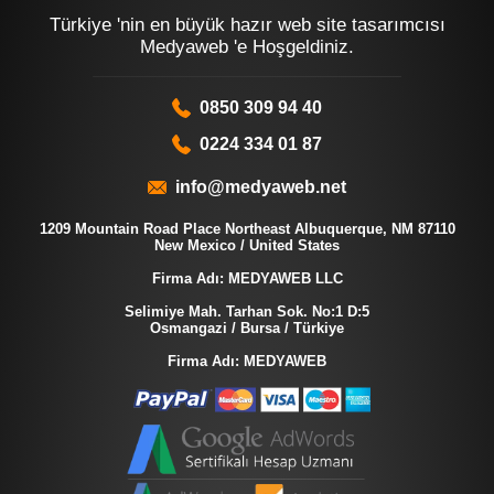
Türkiye 'nin en büyük hazır web site tasarımcısı
Medyaweb 'e Hoşgeldiniz.
0850 309 94 40
0224 334 01 87
info@medyaweb.net
1209 Mountain Road Place Northeast Albuquerque, NM 87110
New Mexico / United States
Firma Adı: MEDYAWEB LLC
Selimiye Mah. Tarhan Sok. No:1 D:5
Osmangazi / Bursa / Türkiye
Firma Adı: MEDYAWEB