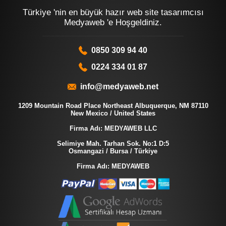
Türkiye 'nin en büyük hazır web site tasarımcısı
Medyaweb 'e Hoşgeldiniz.
0850 309 94 40
0224 334 01 87
info@medyaweb.net
1209 Mountain Road Place Northeast Albuquerque, NM 87110
New Mexico / United States
Firma Adı: MEDYAWEB LLC
Selimiye Mah. Tarhan Sok. No:1 D:5
Osmangazi / Bursa / Türkiye
Firma Adı: MEDYAWEB