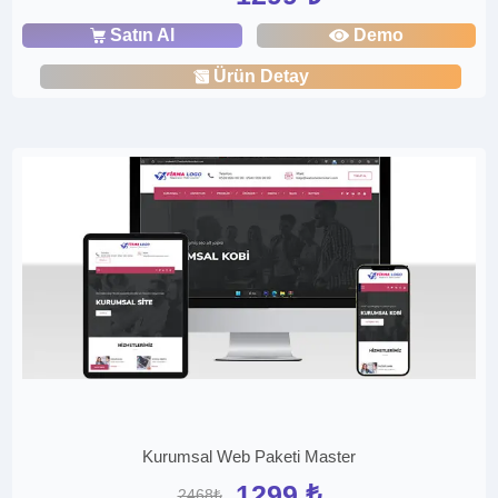
Satın Al
Demo
Ürün Detay
Kurumsal Web Paketi Master
1299 ₺
2468₺