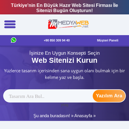
Türkiye'nin En Büyük Hazır Web Sitesi Firması İle
Sitenizi Bugün Oluşturun!
+90 850 309 94 40
Müşteri Paneli
İşinize En Uygun Konsepti Seçin
Web Sitenizi Kurun
Yüzlerce tasarım içerisinden sana uygun olanı bulmak için bir
kelime yaz ve başla.
Yazılım Ara
ytag
Şu anda buradasın! »
Anasayfa
»