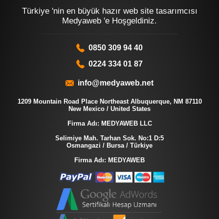
Türkiye 'nin en büyük hazır web site tasarımcısı
Medyaweb 'e Hoşgeldiniz.
0850 309 94 40
0224 334 01 87
info@medyaweb.net
1209 Mountain Road Place Northeast Albuquerque, NM 87110
New Mexico / United States
Firma Adı: MEDYAWEB LLC
Selimiye Mah. Tarhan Sok. No:1 D:5
Osmangazi / Bursa / Türkiye
Firma Adı: MEDYAWEB