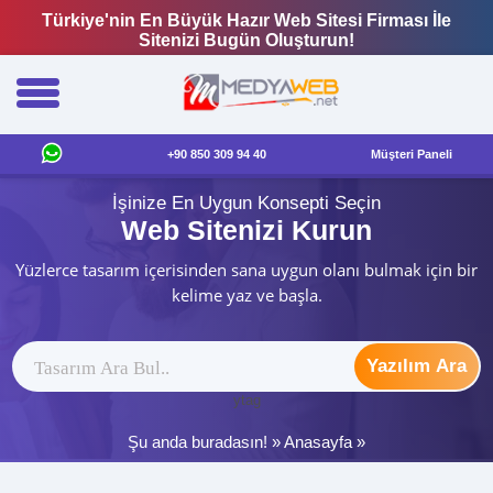
Türkiye'nin En Büyük Hazır Web Sitesi Firması İle
Sitenizi Bugün Oluşturun!
+90 850 309 94 40
Müşteri Paneli
İşinize En Uygun Konsepti Seçin
Web Sitenizi Kurun
Yüzlerce tasarım içerisinden sana uygun olanı bulmak için bir
kelime yaz ve başla.
Yazılım Ara
ytag
Şu anda buradasın! »
Anasayfa
»