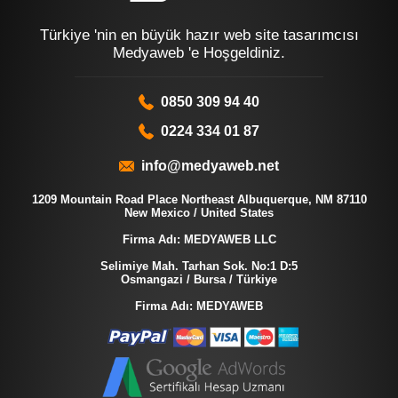
Türkiye 'nin en büyük hazır web site tasarımcısı
Medyaweb 'e Hoşgeldiniz.
0850 309 94 40
0224 334 01 87
info@medyaweb.net
1209 Mountain Road Place Northeast Albuquerque, NM 87110
New Mexico / United States
Firma Adı: MEDYAWEB LLC
Selimiye Mah. Tarhan Sok. No:1 D:5
Osmangazi / Bursa / Türkiye
Firma Adı: MEDYAWEB