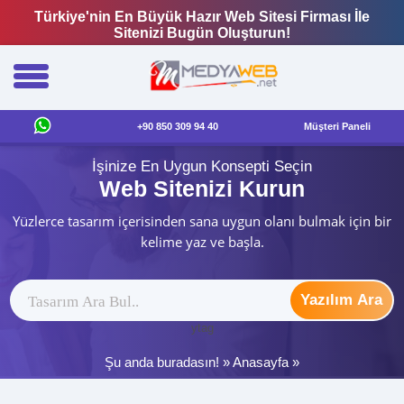
Türkiye'nin En Büyük Hazır Web Sitesi Firması İle
Sitenizi Bugün Oluşturun!
+90 850 309 94 40
Müşteri Paneli
İşinize En Uygun Konsepti Seçin
Web Sitenizi Kurun
Yüzlerce tasarım içerisinden sana uygun olanı bulmak için bir
kelime yaz ve başla.
Yazılım Ara
ytag
Şu anda buradasın! »
Anasayfa
»