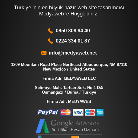
Türkiye 'nin en büyük hazır web site tasarımcısı
Medyaweb 'e Hoşgeldiniz.
0850 309 94 40
0224 334 01 87
info@medyaweb.net
1209 Mountain Road Place Northeast Albuquerque, NM 87110
New Mexico / United States
Firma Adı: MEDYAWEB LLC
Selimiye Mah. Tarhan Sok. No:1 D:5
Osmangazi / Bursa / Türkiye
Firma Adı: MEDYAWEB