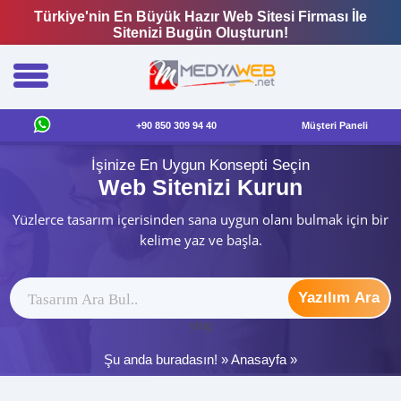
Türkiye'nin En Büyük Hazır Web Sitesi Firması İle
Sitenizi Bugün Oluşturun!
+90 850 309 94 40
Müşteri Paneli
İşinize En Uygun Konsepti Seçin
Web Sitenizi Kurun
Yüzlerce tasarım içerisinden sana uygun olanı bulmak için bir
kelime yaz ve başla.
Yazılım Ara
ytag
Şu anda buradasın! »
Anasayfa
»