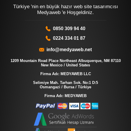
Türkiye 'nin en büyük hazır web site tasarımcısı
Medyaweb 'e Hoşgeldiniz.
0850 309 94 40
0224 334 01 87
info@medyaweb.net
1209 Mountain Road Place Northeast Albuquerque, NM 87110
New Mexico / United States
Firma Adı: MEDYAWEB LLC
Selimiye Mah. Tarhan Sok. No:1 D:5
Osmangazi / Bursa / Türkiye
Firma Adı: MEDYAWEB