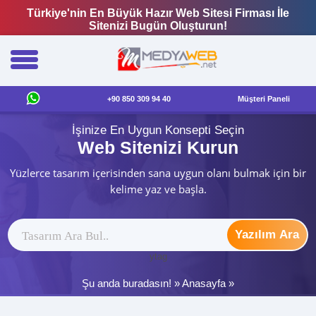
Türkiye'nin En Büyük Hazır Web Sitesi Firması İle
Sitenizi Bugün Oluşturun!
+90 850 309 94 40
Müşteri Paneli
İşinize En Uygun Konsepti Seçin
Web Sitenizi Kurun
Yüzlerce tasarım içerisinden sana uygun olanı bulmak için bir
kelime yaz ve başla.
Yazılım Ara
ytag
Şu anda buradasın! »
Anasayfa
»