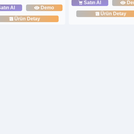
Satın Al
De
atın Al
Demo
Ürün Detay
Ürün Detay