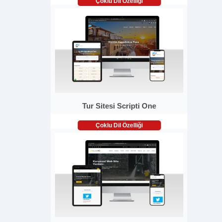
Çoklu Dil Özelliği
Tur Sitesi Scripti One
Çoklu Dil Özelliği