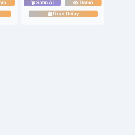
mo
Satın Al
Demo
Ürün Detay