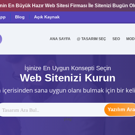
nin En Büyük Hazır Web Sitesi Firması İle Sitenizi Bugün O
app
Blog
Açık Kaynak
ANA SAYFA
@ TASARIM SEÇ
SEO
MOD
0
İşinize En Uygun Konsepti Seçin
Web Sitenizi Kurun
 içerisinden sana uygun olanı bulmak için bir kel
Yazılım Ara
ytag