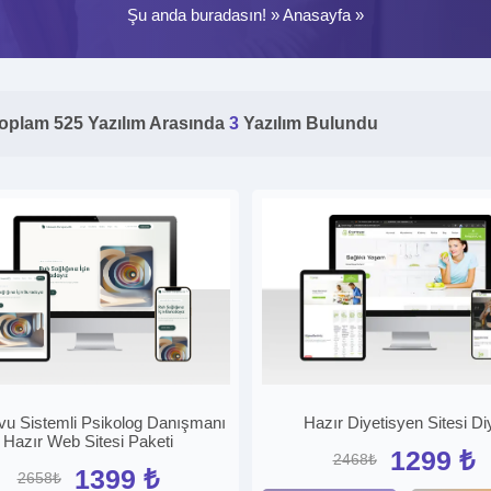
Şu anda buradasın! »
Anasayfa
»
oplam 525 Yazılım Arasında
3
Yazılım Bulundu
u Sistemli Psikolog Danışmanı
Hazır Diyetisyen Sitesi Di
Hazır Web Sitesi Paketi
1299 ₺
2468₺
1399 ₺
2658₺