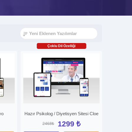
Çoklu Dil Özelliği
yo
Hazır Psikolog / Diyetisyen Sitesi Cloe
1299 ₺
2468₺