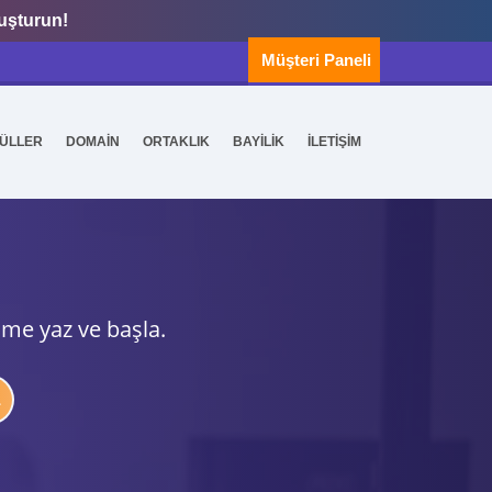
luşturun!
Müşteri Paneli
ÜLLER
DOMAİN
ORTAKLIK
BAYİLİK
İLETİŞİM
ime yaz ve başla.