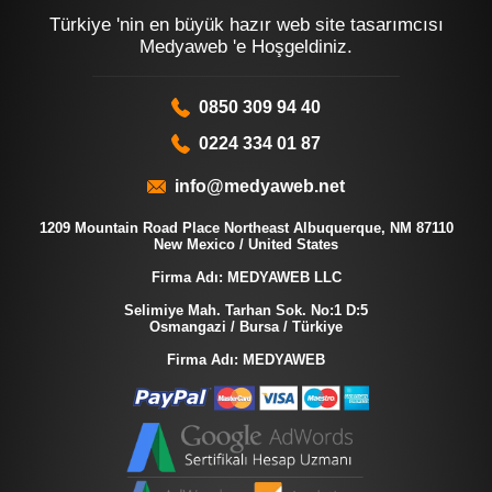
Türkiye 'nin en büyük hazır web site tasarımcısı
Medyaweb 'e Hoşgeldiniz.
0850 309 94 40
0224 334 01 87
info@medyaweb.net
1209 Mountain Road Place Northeast Albuquerque, NM 87110
New Mexico / United States
Firma Adı: MEDYAWEB LLC
Selimiye Mah. Tarhan Sok. No:1 D:5
Osmangazi / Bursa / Türkiye
Firma Adı: MEDYAWEB