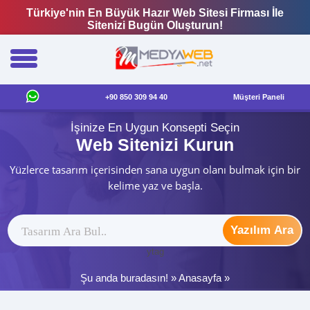
Türkiye'nin En Büyük Hazır Web Sitesi Firması İle
Sitenizi Bugün Oluşturun!
+90 850 309 94 40
Müşteri Paneli
İşinize En Uygun Konsepti Seçin
Web Sitenizi Kurun
Yüzlerce tasarım içerisinden sana uygun olanı bulmak için bir
kelime yaz ve başla.
Yazılım Ara
ytag
Şu anda buradasın! »
Anasayfa
»