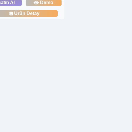
atın Al
Demo
Ürün Detay