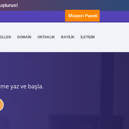
luşturun!
Müşteri Paneli
ÜLLER
DOMAİN
ORTAKLIK
BAYİLİK
İLETİŞİM
ime yaz ve başla.