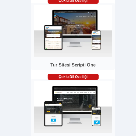
Çoklu Dil Özelliği
Tur Sitesi Scripti One
Çoklu Dil Özelliği