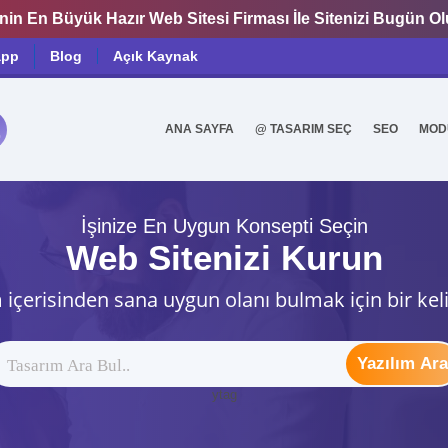
nin En Büyük Hazır Web Sitesi Firması İle Sitenizi Bugün O
app
Blog
Açık Kaynak
ANA SAYFA
@ TASARIM SEÇ
SEO
MOD
0
İşinize En Uygun Konsepti Seçin
Web Sitenizi Kurun
 içerisinden sana uygun olanı bulmak için bir kel
Yazılım Ara
ytag