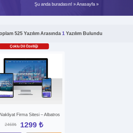
Şu anda buradasın! »
Anasayfa
»
oplam 525 Yazılım Arasında
1
Yazılım Bulundu
Çoklu Dil Özelliği
Nakliyat Firma Sitesi – Albatros
1299 ₺
2468₺