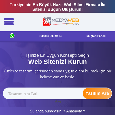
Türkiye'nin En Büyük Hazır Web Sitesi Firması İle
Sitenizi Bugün Oluşturun!
+90 850 309 94 40
Müşteri Paneli
İşinize En Uygun Konsepti Seçin
Web Sitenizi Kurun
Yüzlerce tasarım içerisinden sana uygun olanı bulmak için bir
kelime yaz ve başla.
Yazılım Ara
ytag
Şu anda buradasın! »
Anasayfa
»