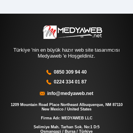
Türkiye 'nin en büyük hazır web site tasarımcısı
Medyaweb 'e Hoşgeldiniz.
0850 309 94 40
0224 334 01 87
info@medyaweb.net
1209 Mountain Road Place Northeast Albuquerque, NM 87110
New Mexico / United States
Firma Adı: MEDYAWEB LLC
Selimiye Mah. Tarhan Sok. No:1 D:5
Osmangazi / Bursa / Türkiye