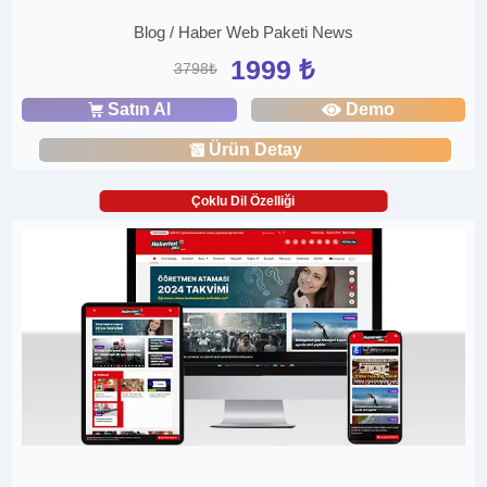
Blog / Haber Web Paketi News
1999 ₺
3798₺
Satın Al
Demo
Ürün Detay
Çoklu Dil Özelliği