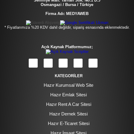
Selimiye Mah. Tarhan Sok. No:1 D:5
Osmangazi / Bursa / Türkiye
Firma Adı: MEDYAWEB
* Fiyatlarımıza %20 KDV dahil değildir, sipariş esnasında eklenmektedir.
Açık Kaynak Platformumuz;
KATEGORİLER
Hazır Kurumsal Web Site
Hazır Emlak Sitesi
Hazır Rent A Car Sitesi
Hazır Dernek Sitesi
Hazır E-Ticaret Sitesi
Hazır İnşaat Sitesi