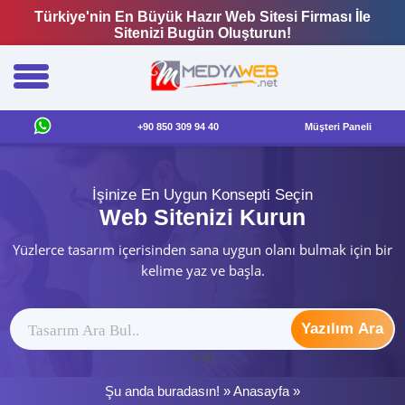
Türkiye'nin En Büyük Hazır Web Sitesi Firması İle
Sitenizi Bugün Oluşturun!
+90 850 309 94 40
Müşteri Paneli
İşinize En Uygun Konsepti Seçin
Web Sitenizi Kurun
Yüzlerce tasarım içerisinden sana uygun olanı bulmak için bir
kelime yaz ve başla.
Yazılım Ara
ytag
Şu anda buradasın! »
Anasayfa
»