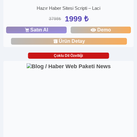
Hazır Haber Sitesi Scripti – Laci
1999 ₺
3798₺
Satın Al
Demo
Ürün Detay
Çoklu Dil Özelliği