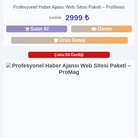
Profesyonel Haber Ajansı Web Sitesi Paketi – ProNews
2999 ₺
5698₺
Satın Al
Demo
Ürün Detay
Çoklu Dil Özelliği