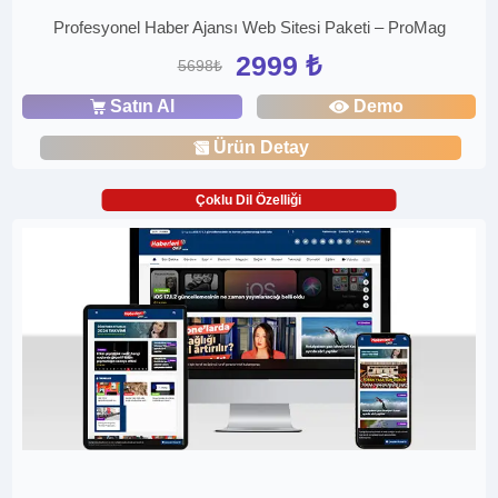
Profesyonel Haber Ajansı Web Sitesi Paketi – ProMag
2999 ₺
5698₺
Satın Al
Demo
Ürün Detay
Çoklu Dil Özelliği