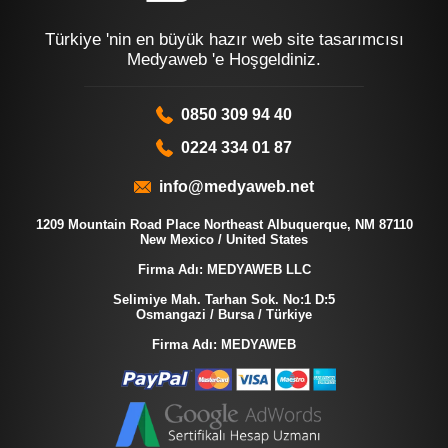
Türkiye 'nin en büyük hazır web site tasarımcısı
Medyaweb 'e Hoşgeldiniz.
0850 309 94 40
0224 334 01 87
info@medyaweb.net
1209 Mountain Road Place Northeast Albuquerque, NM 87110
New Mexico / United States
Firma Adı: MEDYAWEB LLC
Selimiye Mah. Tarhan Sok. No:1 D:5
Osmangazi / Bursa / Türkiye
Firma Adı: MEDYAWEB