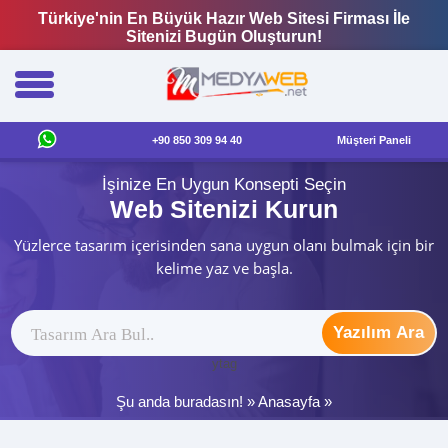
Türkiye'nin En Büyük Hazır Web Sitesi Firması İle
Sitenizi Bugün Oluşturun!
+90 850 309 94 40
Müşteri Paneli
İşinize En Uygun Konsepti Seçin
Web Sitenizi Kurun
Yüzlerce tasarım içerisinden sana uygun olanı bulmak için bir
kelime yaz ve başla.
Yazılım Ara
ytag
Şu anda buradasın! »
Anasayfa
»