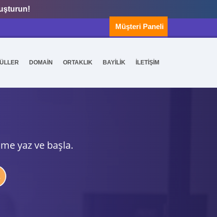
luşturun!
Müşteri Paneli
ÜLLER
DOMAİN
ORTAKLIK
BAYİLİK
İLETİŞİM
ime yaz ve başla.