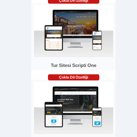
Çoklu Dil Özelliği
Tur Sitesi Scripti One
Çoklu Dil Özelliği