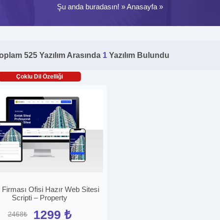
Şu anda buradasın! »
Anasayfa
»
oplam 525 Yazılım Arasında
1
Yazılım Bulundu
Çoklu Dil Özelliği
Firması Ofisi Hazır Web Sitesi
Scripti – Property
1299 ₺
2468₺