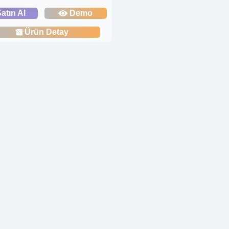
atın Al
Demo
Ürün Detay