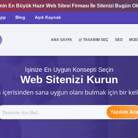
nin En Büyük Hazır Web Sitesi Firması İle Sitenizi Bugün O
app
Blog
Açık Kaynak
ANA SAYFA
@ TASARIM SEÇ
SEO
MOD
0
İşinize En Uygun Konsepti Seçin
Web Sitenizi Kurun
 içerisinden sana uygun olanı bulmak için bir kel
Yazılım Ara
ytag