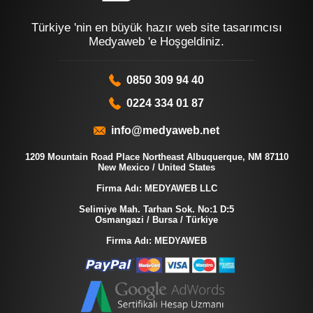
Türkiye 'nin en büyük hazır web site tasarımcısı
Medyaweb 'e Hoşgeldiniz.
0850 309 94 40
0224 334 01 87
info@medyaweb.net
1209 Mountain Road Place Northeast Albuquerque, NM 87110
New Mexico / United States
Firma Adı: MEDYAWEB LLC
Selimiye Mah. Tarhan Sok. No:1 D:5
Osmangazi / Bursa / Türkiye
Firma Adı: MEDYAWEB