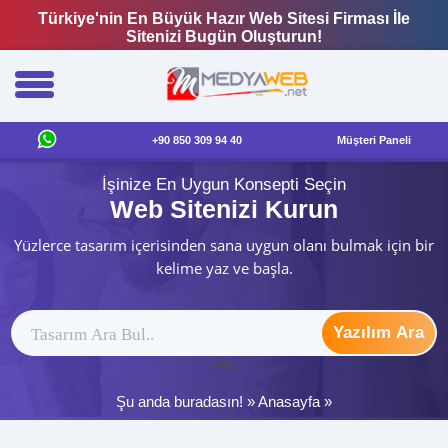
Türkiye'nin En Büyük Hazır Web Sitesi Firması İle
Sitenizi Bugün Oluşturun!
+90 850 309 94 40
Müşteri Paneli
İşinize En Uygun Konsepti Seçin
Web Sitenizi Kurun
Yüzlerce tasarım içerisinden sana uygun olanı bulmak için bir
kelime yaz ve başla.
Yazılım Ara
ytag
Şu anda buradasın! »
Anasayfa
»