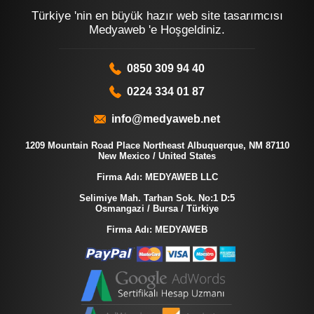
Türkiye 'nin en büyük hazır web site tasarımcısı
Medyaweb 'e Hoşgeldiniz.
0850 309 94 40
0224 334 01 87
info@medyaweb.net
1209 Mountain Road Place Northeast Albuquerque, NM 87110
New Mexico / United States
Firma Adı: MEDYAWEB LLC
Selimiye Mah. Tarhan Sok. No:1 D:5
Osmangazi / Bursa / Türkiye
Firma Adı: MEDYAWEB