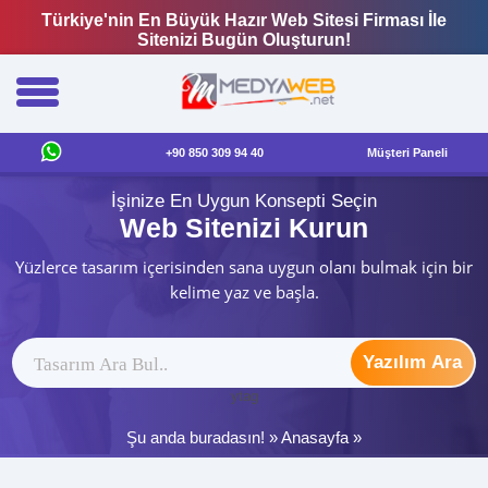
Türkiye'nin En Büyük Hazır Web Sitesi Firması İle
Sitenizi Bugün Oluşturun!
+90 850 309 94 40
Müşteri Paneli
İşinize En Uygun Konsepti Seçin
Web Sitenizi Kurun
Yüzlerce tasarım içerisinden sana uygun olanı bulmak için bir
kelime yaz ve başla.
Yazılım Ara
ytag
Şu anda buradasın! »
Anasayfa
»