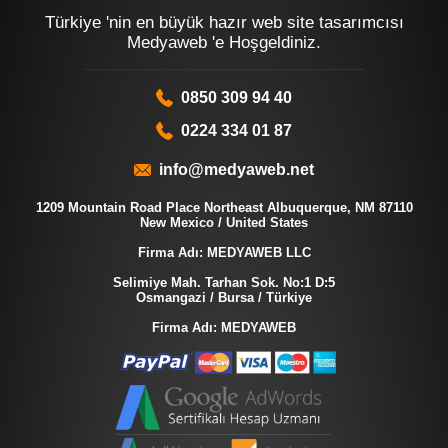
Türkiye 'nin en büyük hazır web site tasarımcısı
Medyaweb 'e Hoşgeldiniz.
0850 309 94 40
0224 334 01 87
info@medyaweb.net
1209 Mountain Road Place Northeast Albuquerque, NM 87110
New Mexico / United States
Firma Adı: MEDYAWEB LLC
Selimiye Mah. Tarhan Sok. No:1 D:5
Osmangazi / Bursa / Türkiye
Firma Adı: MEDYAWEB