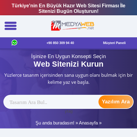
Türkiye'nin En Büyük Hazır Web Sitesi Firması İle
Sitenizi Bugün Oluşturun!
+90 850 309 94 40
Müşteri Paneli
İşinize En Uygun Konsepti Seçin
Web Sitenizi Kurun
Yüzlerce tasarım içerisinden sana uygun olanı bulmak için bir
kelime yaz ve başla.
Yazılım Ara
ytag
Şu anda buradasın! »
Anasayfa
»