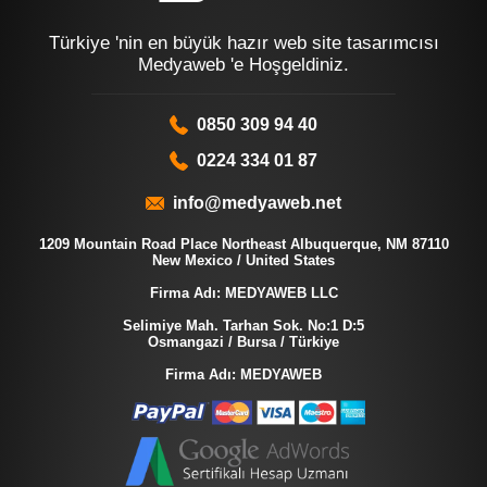
Türkiye 'nin en büyük hazır web site tasarımcısı
Medyaweb 'e Hoşgeldiniz.
0850 309 94 40
0224 334 01 87
info@medyaweb.net
1209 Mountain Road Place Northeast Albuquerque, NM 87110
New Mexico / United States
Firma Adı: MEDYAWEB LLC
Selimiye Mah. Tarhan Sok. No:1 D:5
Osmangazi / Bursa / Türkiye
Firma Adı: MEDYAWEB