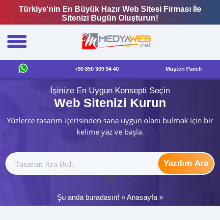
Türkiye'nin En Büyük Hazır Web Sitesi Firması İle
Sitenizi Bugün Oluşturun!
+90 850 309 94 40
Müşteri Paneli
İşinize En Uygun Konsepti Seçin
Web Sitenizi Kurun
Yüzlerce tasarım içerisinden sana uygun olanı bulmak için bir
kelime yaz ve başla.
Yazılım Ara
ytag
Şu anda buradasın! »
Anasayfa
»