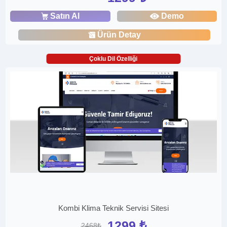
Satın Al
Demo
Ürün Detay
Çoklu Dil Özelliği
Kombi Klima Teknik Servisi Sitesi
1299 ₺
2468₺