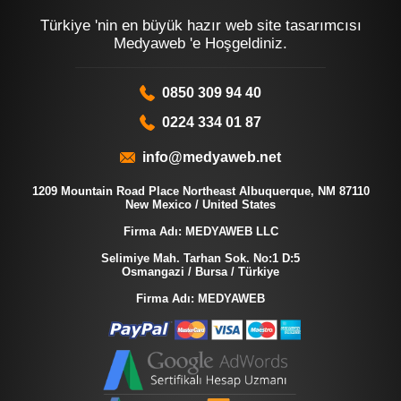
Türkiye 'nin en büyük hazır web site tasarımcısı
Medyaweb 'e Hoşgeldiniz.
0850 309 94 40
0224 334 01 87
info@medyaweb.net
1209 Mountain Road Place Northeast Albuquerque, NM 87110
New Mexico / United States
Firma Adı: MEDYAWEB LLC
Selimiye Mah. Tarhan Sok. No:1 D:5
Osmangazi / Bursa / Türkiye
Firma Adı: MEDYAWEB