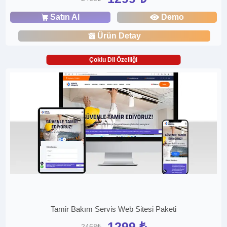
Satın Al
Demo
Ürün Detay
Çoklu Dil Özelliği
Tamir Bakım Servis Web Sitesi Paketi
1299 ₺
2468₺