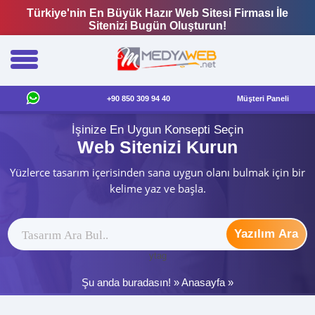
Türkiye'nin En Büyük Hazır Web Sitesi Firması İle
Sitenizi Bugün Oluşturun!
+90 850 309 94 40
Müşteri Paneli
İşinize En Uygun Konsepti Seçin
Web Sitenizi Kurun
Yüzlerce tasarım içerisinden sana uygun olanı bulmak için bir
kelime yaz ve başla.
Yazılım Ara
ytag
Şu anda buradasın! »
Anasayfa
»