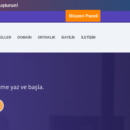
luşturun!
Müşteri Paneli
ÜLLER
DOMAİN
ORTAKLIK
BAYİLİK
İLETİŞİM
ime yaz ve başla.