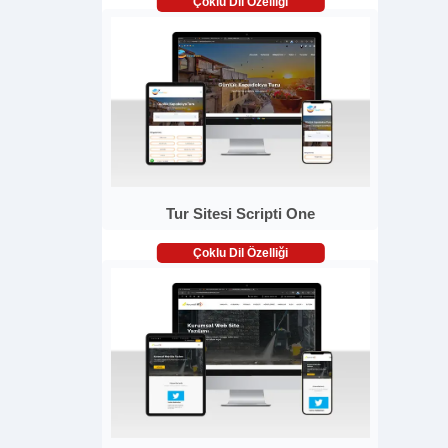
Çoklu Dil Özelliği
Tur Sitesi Scripti One
Çoklu Dil Özelliği