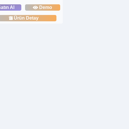
atın Al
Demo
Ürün Detay