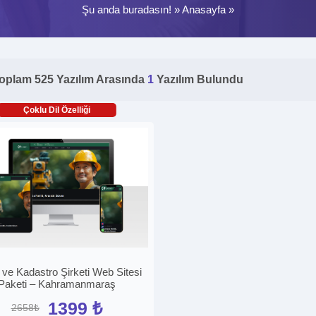
Şu anda buradasın! »
Anasayfa
»
oplam 525 Yazılım Arasında
1
Yazılım Bulundu
Çoklu Dil Özelliği
 ve Kadastro Şirketi Web Sitesi
Paketi – Kahramanmaraş
1399 ₺
2658₺