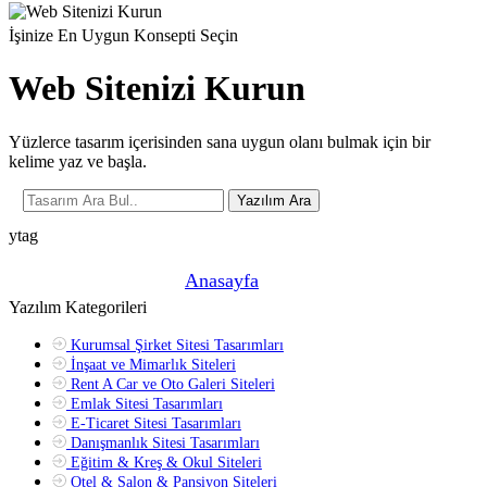
İşinize En Uygun Konsepti Seçin
Web Sitenizi Kurun
Yüzlerce tasarım içerisinden sana uygun olanı bulmak için bir
kelime yaz ve başla.
Yazılım Ara
ytag
Şu anda buradasın! »
Anasayfa
»
Yazılım Kategorileri
Kurumsal Şirket Sitesi Tasarımları
İnşaat ve Mimarlık Siteleri
Rent A Car ve Oto Galeri Siteleri
Emlak Sitesi Tasarımları
E-Ticaret Sitesi Tasarımları
Danışmanlık Sitesi Tasarımları
Eğitim & Kreş & Okul Siteleri
Otel & Salon & Pansiyon Siteleri