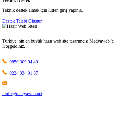
Teknik Destek
Teknik destek almak için lütfen giriş yapınız.
Destek Talebi Oluştur
Türkiye 'nin en büyük hazır web site tasarımcısı Medyaweb 'e
Hoşgeldiniz.
0850 309 94 40
0224 334 01 87
info@medyaweb.net
1209 Mountain Road Place Northeast Albuquerque, NM 87110
New Mexico / United States
Firma Adı: MEDYAWEB LLC