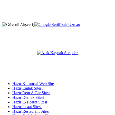
Selimiye Mah. Tarhan Sok. No:1 D:5
Osmangazi / Bursa / Türkiye
Firma Adı: MEDYAWEB
* Fiyatlarımıza %20 KDV dahil değildir, sipariş esnasında
eklenmektedir.
Açık Kaynak Platformumuz;
KATEGORİLER
Hazır Kurumsal Web Site
Hazır Emlak Sitesi
Hazır Rent A Car Sitesi
Hazır Dernek Sitesi
Hazır E-Ticaret Sitesi
Hazır İnşaat Sitesi
Hazır Restaurant Sitesi