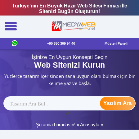
Türkiye'nin En Büyük Hazır Web Sitesi Firması İle
Sitenizi Bugün Oluşturun!
+90 850 309 94 40
Müşteri Paneli
İşinize En Uygun Konsepti Seçin
Web Sitenizi Kurun
Yüzlerce tasarım içerisinden sana uygun olanı bulmak için bir
kelime yaz ve başla.
Yazılım Ara
ytag
Şu anda buradasın! »
Anasayfa
»