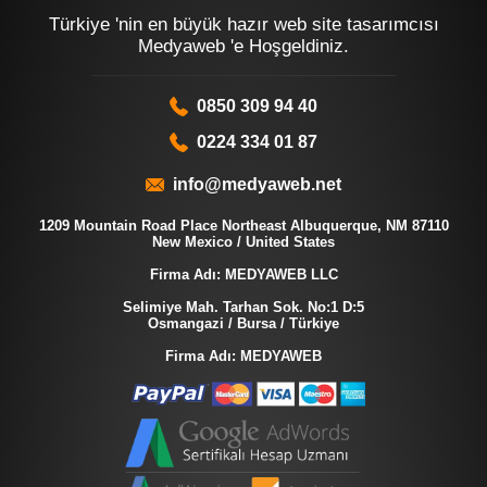
Türkiye 'nin en büyük hazır web site tasarımcısı
Medyaweb 'e Hoşgeldiniz.
0850 309 94 40
0224 334 01 87
info@medyaweb.net
1209 Mountain Road Place Northeast Albuquerque, NM 87110
New Mexico / United States
Firma Adı: MEDYAWEB LLC
Selimiye Mah. Tarhan Sok. No:1 D:5
Osmangazi / Bursa / Türkiye
Firma Adı: MEDYAWEB