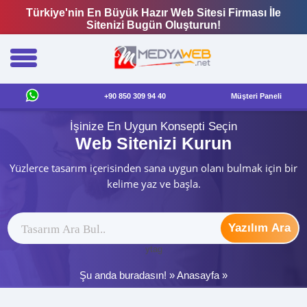
Türkiye'nin En Büyük Hazır Web Sitesi Firması İle
Sitenizi Bugün Oluşturun!
+90 850 309 94 40
Müşteri Paneli
İşinize En Uygun Konsepti Seçin
Web Sitenizi Kurun
Yüzlerce tasarım içerisinden sana uygun olanı bulmak için bir
kelime yaz ve başla.
Yazılım Ara
ytag
Şu anda buradasın! »
Anasayfa
»