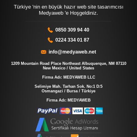
Türkiye 'nin en büyük hazır web site tasarımcısı
Medyaweb 'e Hoşgeldiniz.
0850 309 94 40
0224 334 01 87
info@medyaweb.net
1209 Mountain Road Place Northeast Albuquerque, NM 87110
New Mexico / United States
Firma Adı: MEDYAWEB LLC
Selimiye Mah. Tarhan Sok. No:1 D:5
Osmangazi / Bursa / Türkiye
Firma Adı: MEDYAWEB