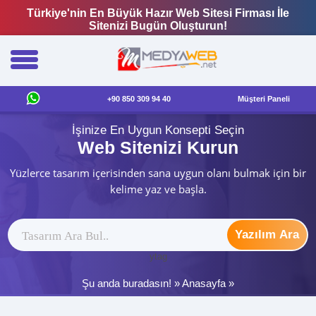
Türkiye'nin En Büyük Hazır Web Sitesi Firması İle
Sitenizi Bugün Oluşturun!
+90 850 309 94 40
Müşteri Paneli
İşinize En Uygun Konsepti Seçin
Web Sitenizi Kurun
Yüzlerce tasarım içerisinden sana uygun olanı bulmak için bir
kelime yaz ve başla.
Yazılım Ara
ytag
Şu anda buradasın! »
Anasayfa
»