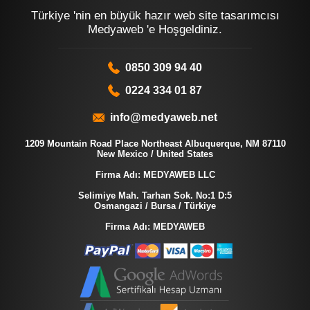
Türkiye 'nin en büyük hazır web site tasarımcısı
Medyaweb 'e Hoşgeldiniz.
0850 309 94 40
0224 334 01 87
info@medyaweb.net
1209 Mountain Road Place Northeast Albuquerque, NM 87110
New Mexico / United States
Firma Adı: MEDYAWEB LLC
Selimiye Mah. Tarhan Sok. No:1 D:5
Osmangazi / Bursa / Türkiye
Firma Adı: MEDYAWEB