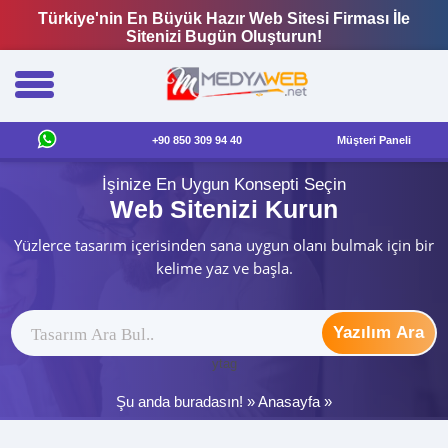
Türkiye'nin En Büyük Hazır Web Sitesi Firması İle
Sitenizi Bugün Oluşturun!
+90 850 309 94 40
Müşteri Paneli
İşinize En Uygun Konsepti Seçin
Web Sitenizi Kurun
Yüzlerce tasarım içerisinden sana uygun olanı bulmak için bir
kelime yaz ve başla.
Yazılım Ara
ytag
Şu anda buradasın! »
Anasayfa
»