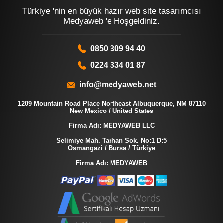
Türkiye 'nin en büyük hazır web site tasarımcısı
Medyaweb 'e Hoşgeldiniz.
0850 309 94 40
0224 334 01 87
info@medyaweb.net
1209 Mountain Road Place Northeast Albuquerque, NM 87110
New Mexico / United States
Firma Adı: MEDYAWEB LLC
Selimiye Mah. Tarhan Sok. No:1 D:5
Osmangazi / Bursa / Türkiye
Firma Adı: MEDYAWEB