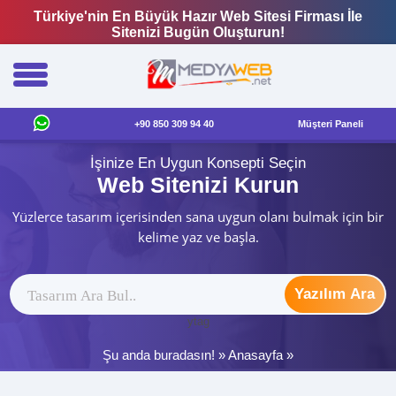
Türkiye'nin En Büyük Hazır Web Sitesi Firması İle
Sitenizi Bugün Oluşturun!
+90 850 309 94 40
Müşteri Paneli
İşinize En Uygun Konsepti Seçin
Web Sitenizi Kurun
Yüzlerce tasarım içerisinden sana uygun olanı bulmak için bir
kelime yaz ve başla.
Yazılım Ara
ytag
Şu anda buradasın! »
Anasayfa
»