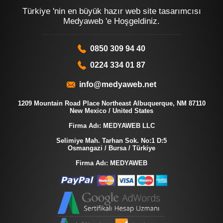
Türkiye 'nin en büyük hazır web site tasarımcısı
Medyaweb 'e Hoşgeldiniz.
0850 309 94 40
0224 334 01 87
info@medyaweb.net
1209 Mountain Road Place Northeast Albuquerque, NM 87110
New Mexico / United States
Firma Adı: MEDYAWEB LLC
Selimiye Mah. Tarhan Sok. No:1 D:5
Osmangazi / Bursa / Türkiye
Firma Adı: MEDYAWEB